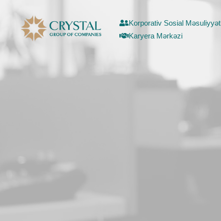
Korporativ Sosial Məsuliyyət
Karyera Mərkəzi