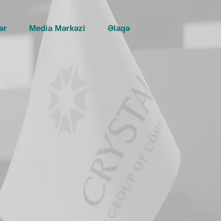
ər
Media Mərkəzi
Əlaqə