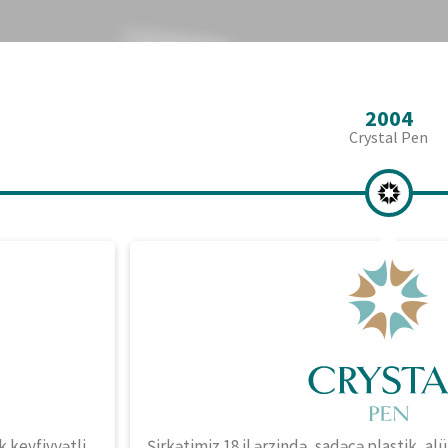
2004
Crystal Pen
k keyfiyyətli
Şirkətimiz 18 il ərzində, sadəcə plastik, 