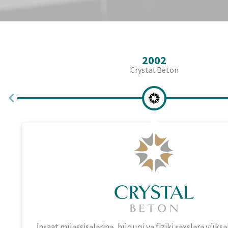
2002
Crystal Beton
İnşaat müəssisələrinə, hüquqi və fiziki şəxslərə yüksə