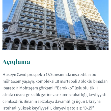
Açıqlama
Hüseyn Cavid prospekti 180 ünvanında inşa edilən bu
möhtəşəm yaşayış kompleksi 18 mərtəbəli 3 bloklu binadan
ibarətdir. Möhtəşəm görkəmli “Barokko” üslublu tikili
ətrafa xüsusi gözəllik gətirir və özündə rahatlığı, keyfiyyəti
cəmləşdirir. Binanın zəlzələyə davamlılığı üçün Ukrayna
istehsalı yüksək keyfiyyətli, kimyəvi qatqısız “B-25”